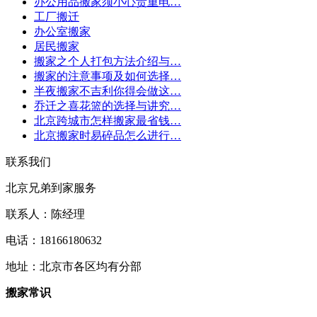
办公用品搬家须小心贵重电…
工厂搬迁
办公室搬家
居民搬家
搬家之个人打包方法介绍与…
搬家的注意事项及如何选择…
半夜搬家不吉利你得会做这…
乔迁之喜花篮的选择与讲究…
北京跨城市怎样搬家最省钱…
北京搬家时易碎品怎么进行…
联系我们
北京兄弟到家服务
联系人：陈经理
电话：18166180632
地址：
北京市各区均有分部
搬家常识